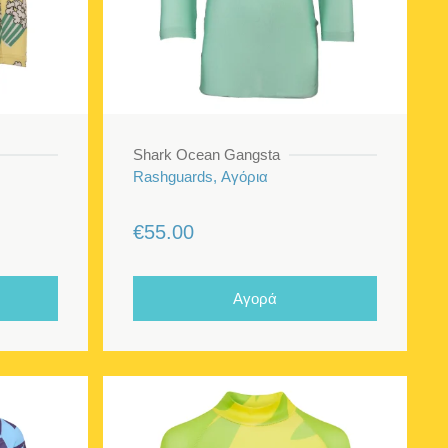
Shark Ocean Gangsta
Rashguards, Αγόρια
€
55.00
υσα
Αγορά
.