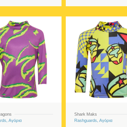
€40.00.
ragons
Shark Maks
rds, Αγόρια
Rashguards, Αγόρια