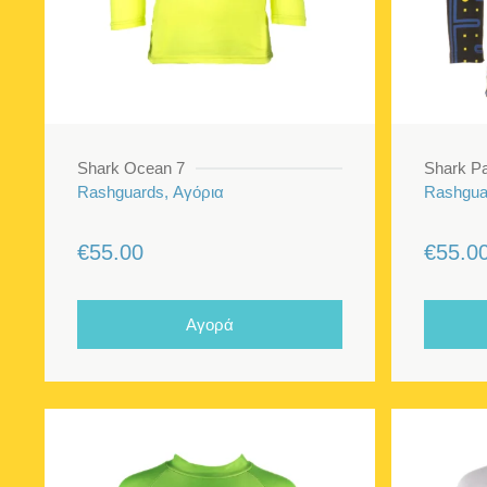
Shark Ocean 7
Shark P
Rashguards, Αγόρια
Rashgua
€
55.00
€
55.0
Αγορά