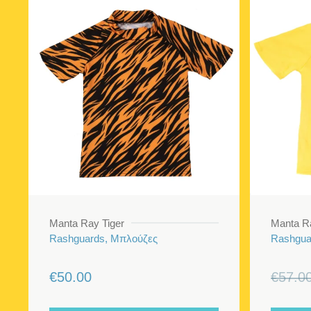
Manta Ray Tiger
Manta R
Rashguards, Μπλούζες
Rashgua
€
50.00
€
57.0