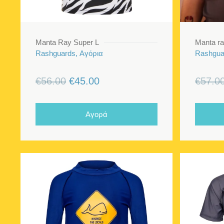
Manta Ray Super L
Manta ra
Rashguards, Αγόρια
Rashgua
Original
Η
€
56.00
€
45.00
€
57.0
price
τρέχουσα
was:
τιμή
Αγορά
€56.00.
είναι:
€45.00.