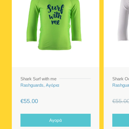
Shark Surf with me
Shark O
Rashguards, Αγόρια
Rashgua
€
55.00
€
55.0
Αγορά