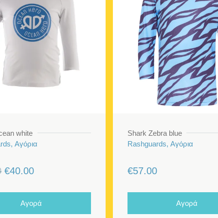
cean white
Shark Zebra blue
rds, Αγόρια
Rashguards, Αγόρια
Original
Η
0
€
40.00
€
57.00
price
τρέχουσα
was:
τιμή
Αγορά
Αγορά
€55.00.
είναι: