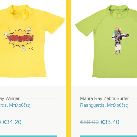
ay Winner
Manra Ray Zebra Surfer
rds, Μπλούζες
Rashguards, Μπλούζες
Original
Η
Original
Η
0
€
34.20
€
59.00
€
35.40
price
τρέχουσα
price
τρέχο