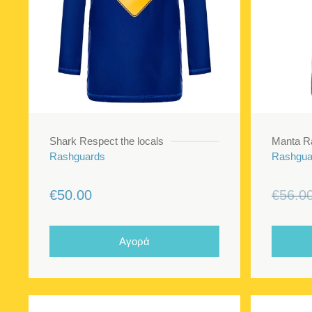
Shark Respect the locals
Manta R
Rashguards
Rashgua
€
50.00
€
56.0
Αγορά