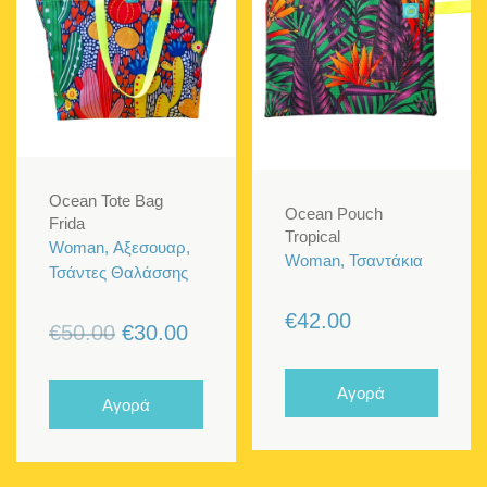
Ocean Tote Bag
Ocean Pouch
Frida
Tropical
Woman, Αξεσουαρ,
Woman, Τσαντάκια
Τσάντες Θαλάσσης
€
42.00
Original
Η
€
50.00
€
30.00
price
τρέχουσα
was:
τιμή
Αγορά
Αγορά
€50.00.
είναι:
€30.00.