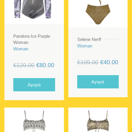
Pandora Ice Purple
Selene Nerff
Woman
Woman
Woman
Original
Η
€
105.00
€
40.00
Original
Η
€
120.00
€
80.00
price
τρέχ
price
τρέχουσα
was:
τιμή
was:
τιμή
Αγορά
Αγορά
€105.00.
είναι:
€120.00.
είναι:
€40.0
€80.00.