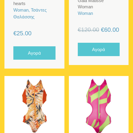
Gaia Matisse
hearts
Woman
Woman, Τσάντες
Woman
Θαλάσσης
Original
Η
€
120.00
€
60.00
€
25.00
price
τρέχ
was:
τιμή
Αγορά
Αγορά
€120.00.
είναι:
€60.0