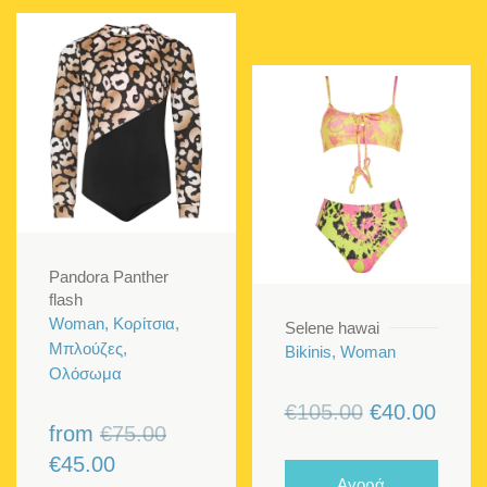
Pandora Panther
flash
Woman, Κορίτσια,
Selene hawai
Μπλούζες,
Bikinis, Woman
Ολόσωμα
Original
Η
€
105.00
€
40.00
Original
from
€
75.00
price
τρέχ
Η
price
€
45.00
was:
τιμή
Αγορά