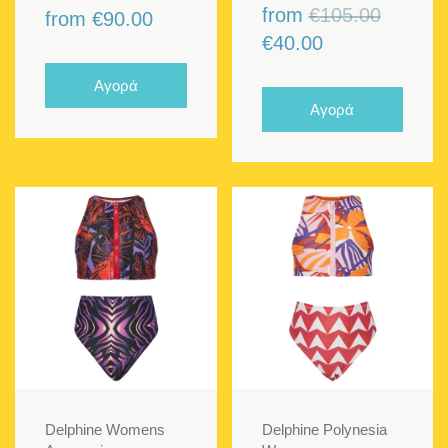
Original
from
€
105.00
from
€
90.00
Η
price
€
40.00
τρέχουσα
was:
Αγορά
τιμή
€105.00
Αγορά
είναι:
€40.00.
Delphine Womens
Delphine Polynesia