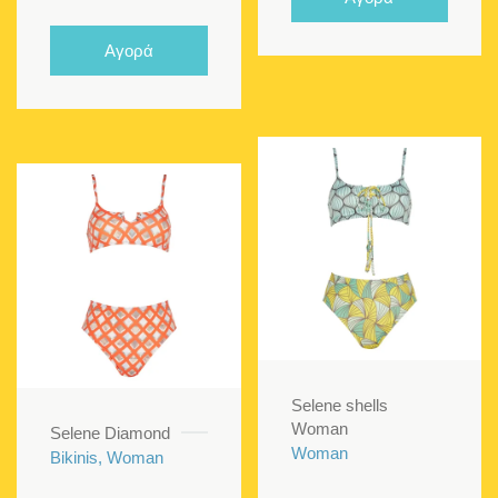
τρέχουσα
was:
€105.00.
είναι:
τιμή
€75.00.
€40.0
Αγορά
είναι:
€45.00.
Selene shells
Woman
Selene Diamond
Woman
Bikinis, Woman