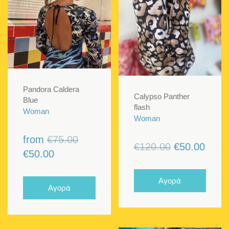
Pandora Caldera
Calypso Panther
Blue
flash
Woman
Woman
Original
from
€
75.00
Original
Η
€
120.00
€
50.00
Η
price
€
50.00
price
τρέχ
τρέχουσα
was:
was:
τιμή
τιμή
€75.00.
Αγορά
Αγορά
€120.00.
είναι:
είναι:
€50.0
€50.00.