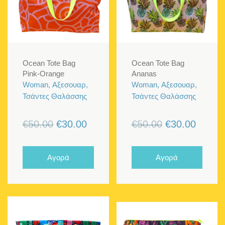
Ocean Tote Bag
Ocean Tote Bag
Pink-Orange
Ananas
Woman, Αξεσουαρ,
Woman, Αξεσουαρ,
Τσάντες Θαλάσσης
Τσάντες Θαλάσσης
Original
Η
Original
Η
€
50.00
€
30.00
€
50.00
€
30.00
price
τρέχουσα
price
τρέχο
was:
τιμή
was:
τιμή
Αγορά
Αγορά
€50.00.
είναι:
€50.00.
είναι:
€30.00.
€30.00