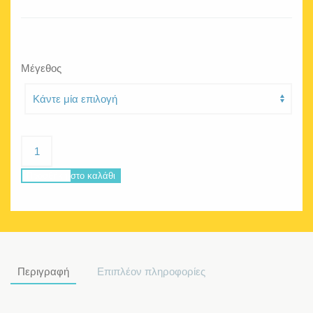
Μέγεθος
Poseidon
Super
Hero
Προσθήκη στο καλάθι
ποσότητα
Περιγραφή
Επιπλέον πληροφορίες