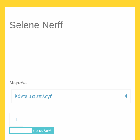
Selene Nerff
Μέγεθος
Selene
Nerff
ποσότητα
Προσθήκη στο καλάθι