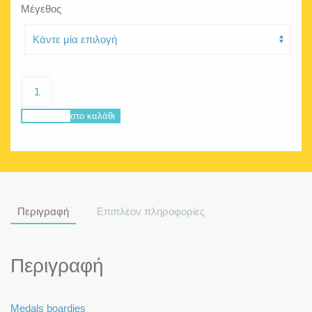
Μέγεθος
Poseidon
Medals
ποσότητα
Προσθήκη στο καλάθι
Περιγραφή
Επιπλέον πληροφορίες
Περιγραφή
Medals boardies