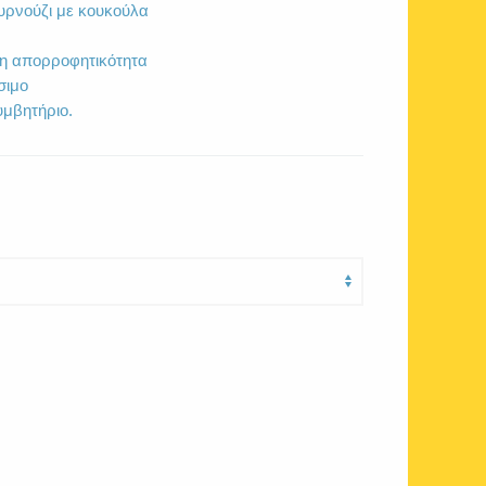
υρνούζι με κουκούλα
η απορροφητικότητα
σιμο
υμβητήριο.