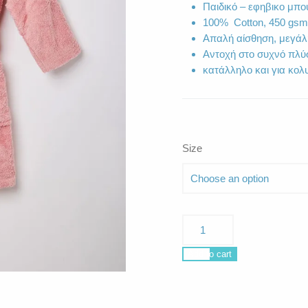
Παιδικό – εφηβικο μπο
100% Cotton, 450 gsm
Απαλή αίσθηση, μεγάλ
Αντοχή στο συχνό πλύ
κατάλληλο και για κολ
Size
Cabana
Pink
quantity
Add to cart